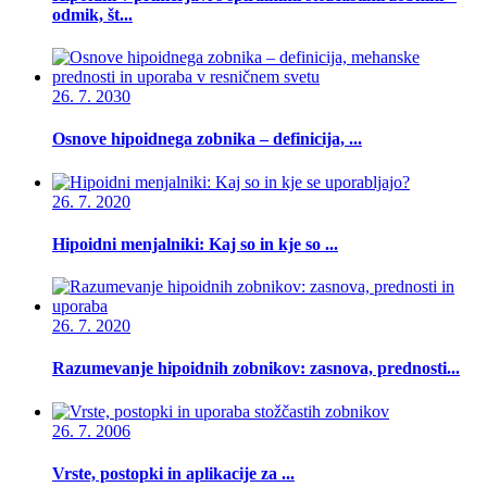
odmik, št...
26. 7. 2030
Osnove hipoidnega zobnika – definicija, ...
26. 7. 2020
Hipoidni menjalniki: Kaj so in kje so ...
26. 7. 2020
Razumevanje hipoidnih zobnikov: zasnova, prednosti...
26. 7. 2006
Vrste, postopki in aplikacije za ...