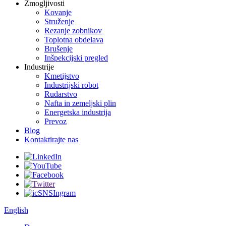
Zmogljivosti
Kovanje
Struženje
Rezanje zobnikov
Toplotna obdelava
Brušenje
Inšpekcijski pregled
Industrije
Kmetijstvo
Industrijski robot
Rudarstvo
Nafta in zemeljski plin
Energetska industrija
Prevoz
Blog
Kontaktirajte nas
English