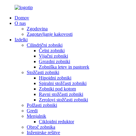
Domov
O nas
Zgodovina
Zagotavljanje kakovosti
Izdelki
Cilindrični zobniki
Čelni zobniki
Vijačni zobniki
Grozdni zobniki
Zobniška letev in pastorek
Stožčasti zobniki
Hipoidni zobniki
Spiralni stožčasti zobniki
Zobniki pod kotom
Ravni stožčasti zobniki
Zerolovi stožčasti zobniki
Polžasti zobniki
Gredi
Menjalnik
Cikloidni reduktor
Obroč zobnika
Inženirske rešitve