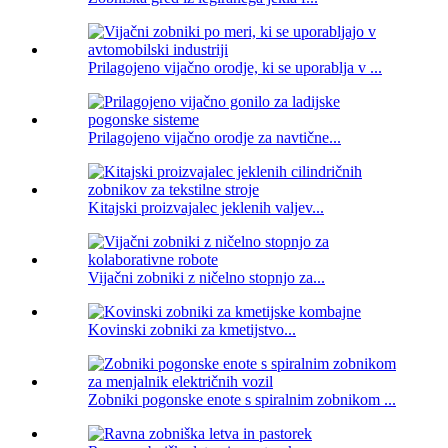
Prilagojeno vijačno orodje, ki se uporablja v ...
Prilagojeno vijačno orodje za navtične...
Kitajski proizvajalec jeklenih valjev...
Vijačni zobniki z ničelno stopnjo za...
Kovinski zobniki za kmetijstvo...
Zobniki pogonske enote s spiralnim zobnikom ...