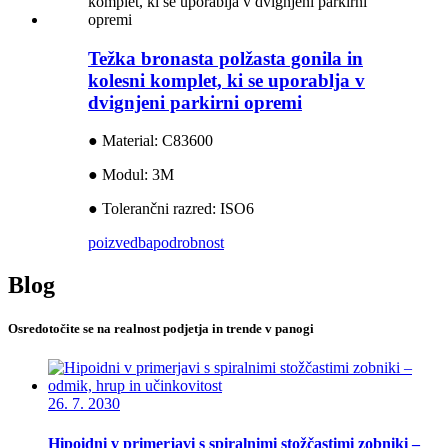
Težka bronasta polžasta gonila in
kolesni komplet, ki se uporablja v
dvignjeni parkirni opremi
● Material: C83600
● Modul: 3M
● Tolerančni razred: ISO6
poizvedba
podrobnost
Blog
Osredotočite se na realnost podjetja in trende v panogi
26. 7. 2030
Hipoidni v primerjavi s spiralnimi stožčastimi zobniki –