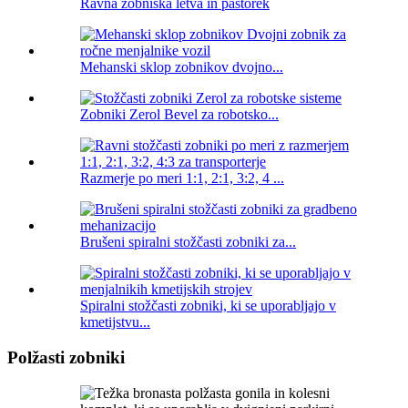
Ravna zobniška letva in pastorek
Mehanski sklop zobnikov dvojno...
Zobniki Zerol Bevel za robotsko...
Razmerje po meri 1:1, 2:1, 3:2, 4 ...
Brušeni spiralni stožčasti zobniki za...
Spiralni stožčasti zobniki, ki se uporabljajo v
kmetijstvu...
Polžasti zobniki