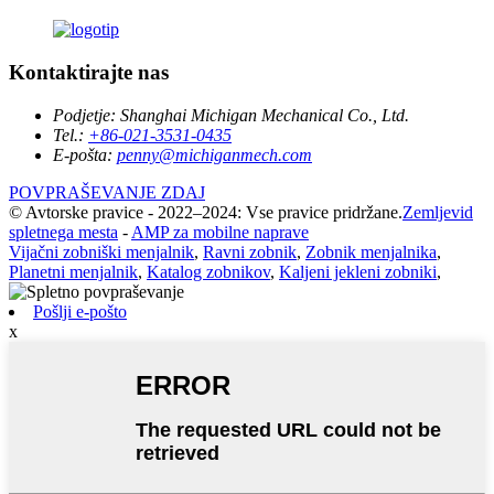
Kontaktirajte nas
Podjetje:
Shanghai Michigan Mechanical Co., Ltd.
Tel.:
+86-021-3531-0435
E-pošta:
penny@michiganmech.com
POVPRAŠEVANJE ZDAJ
© Avtorske pravice - 2022–2024: Vse pravice pridržane.
Zemljevid
spletnega mesta
-
AMP za mobilne naprave
Vijačni zobniški menjalnik
,
Ravni zobnik
,
Zobnik menjalnika
,
Planetni menjalnik
,
Katalog zobnikov
,
Kaljeni jekleni zobniki
,
Pošlji e-pošto
x