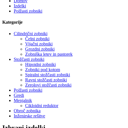
Domov
Izdelki
Polžasti zobniki
Kategorije
Cilindrični zobniki
Čelni zobniki
Vijačni zobniki
Grozdni zobniki
Zobniška letev in pastorek
Stožčasti zobniki
Hipoidni zobniki
Zobniki pod kotom
Spiralni stožčasti zobniki
Ravni stožčasti zobniki
Zerolovi stožčasti zobniki
Polžasti zobniki
Gredi
Menjalnik
Cikloidni reduktor
Obroč zobnika
Inženirske rešitve
Izbrani izdelki